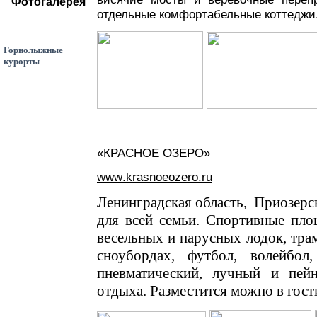
Фотогалерея
отдельные комфортабельные коттеджи
Горнолыжные
курорты
«КРАСНОЕ ОЗЕРО»
www
.
krasnoeozero
.
ru
Ленинградская область,
Приозерск
для всей семьи.
Спортивные площ
весельных и парусных лодок, тра
сноубордах, футбол, волейбол,
пневматический, лучный и
пей
отдыха.
Разместится
можно в гост