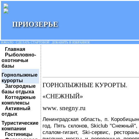
ПРИОЗЕРЬЕ
НАЧАЛО
|
СДЕЛАТЬ СТАРТОВОЙ
|
ДОБАВИТЬ В ИЗБРАННОЕ
Главная
Рыболовно-
охотничьи
базы
Горнолыжные
курорты
ГОРНОЛЫЖНЫЕ КУРОРТЫ.
Загородные
базы отдыха
«СНЕЖНЫЙ»
Коттеджные
комплексы
www
.
snegny
.
ru
Активный
отдых
Ленинградская область, п.
Коробицын
Туристические
год. Пять склонов,
Skiclub
"Снежный", 
компании
слалом-гигант, Ski-сервис, рестора
Гостиницы
висячие мосты и веревочные пере