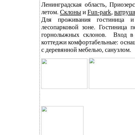
Ленинградская область,
Приозер
летом.
Склоны
и
Fun-park
,
ватруш
Для проживания гостиница 
лесопарковой зоне
.
Гостиница п
горнолыжных склонов.
Вход в
коттеджи комфортабельные: оснащ
с деревянной мебелью, санузлом.