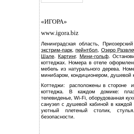
«ИГОРА»
www
.
igora
.
biz
Ленинградская область, Приозерский
экстрим-парк
,
пейнтбол
,
Озеро Развле
Шале
.
Картинг
.
Мини-гольф
. Останов
коттеджах. Номера в отеле оформлены
мебель из натурального дерева. Но
минибаром
, кондиционером, душевой 
Коттеджи:
расположены в стороне
и
коттеджа. В каждом домике: плаз
телевиденье,
Wi-Fi
, оборудованная кух
санузел с душевой кабиной в каждой 
уютный плетеный столик, стуль
безопасности.